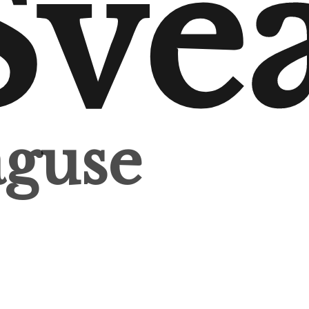
Sve
guse